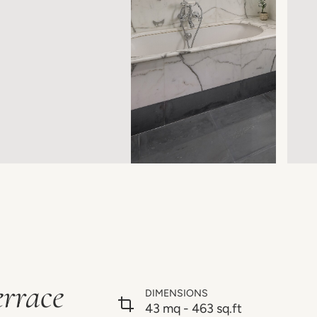
errace
DIMENSIONS
43 mq - 463 sq.ft