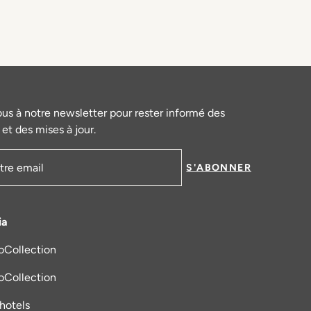
ous à notre newsletter pour rester informé des
et des mises à jour.
S'ABONNER
mail
ia
oCollection
s un nouvel onglet
oCollection
_hotels