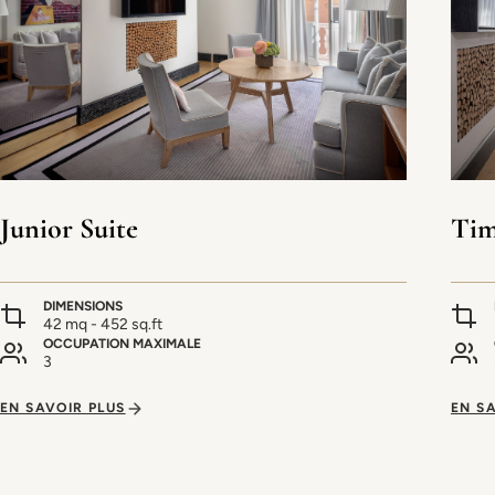
Junior Suite
Tim
DIMENSIONS
42 mq - 452 sq.ft
OCCUPATION MAXIMALE
3
EN SAVOIR PLUS
EN S