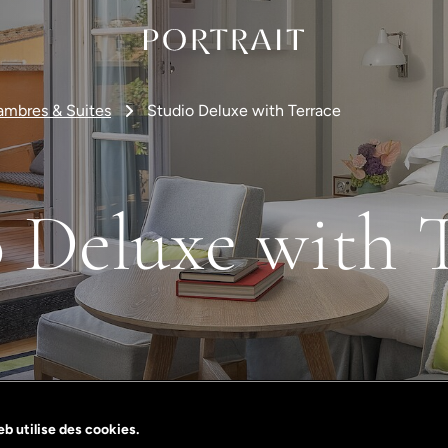
mbres & Suites
Studio Deluxe with Terrace
 Deluxe with 
b utilise des cookies.