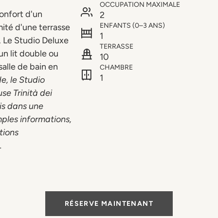
OCCUPATION MAXIMALE
onfort d'un
2
ENFANTS (0–3 ANS)
mité d'une terrasse
1
. Le Studio Deluxe
TERRASSE
n lit double ou
10
alle de bain en
CHAMBRE
1
, le Studio
se Trinità dei
mis dans une
mples informations,
tions
.
RÉSERVE MAINTENANT