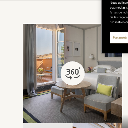
Nous utilison
aux médias s
faites de not
de les regrou
l'utilisation
Paramètr