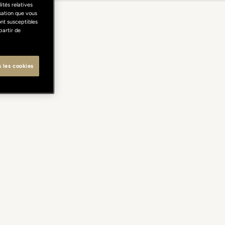
ités relatives
isation que vous
ont susceptibles
partir de
s les cookies