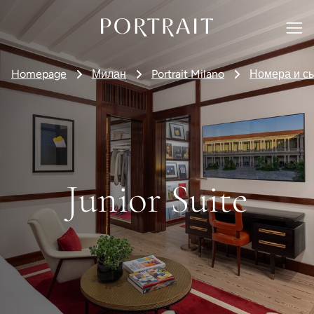
Homepage
Милан
Portrait Milano
Номера и с
Junior Suite