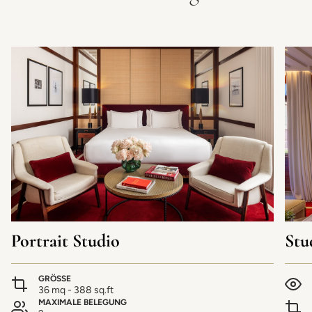
Portrait Studio
Stu
GRÖSSE
36 mq - 388 sq.ft
MAXIMALE BELEGUNG