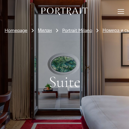
Homepage
Милан
Portrait Milano
Номера и с
Suite