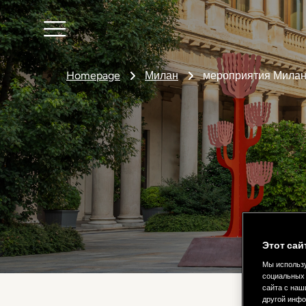
Homepage
Милан
мероприятия Мила
Этот сай
Мы использу
социальных 
сайта с наш
другой инфо