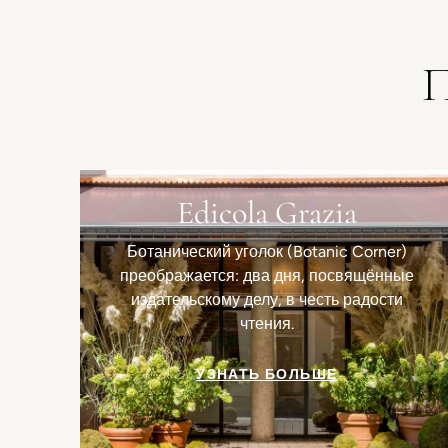
П
Edicola Grazia
Ботанический уголок (Botanic Corner)
преображается: два дня, посвящённые
издательскому делу, в честь радости
чтения.
УЗНАТЬ БОЛЬШЕ