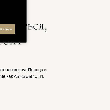
елиться,
в cookie
тоит
оточен вокруг Пьяцца и
 как Amici del 10_11.