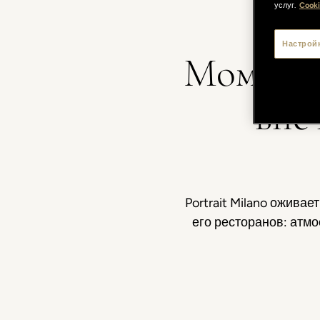
услуг.
Cooki
Настрой
Моменты
впе
Portrait Milano ожива
его ресторанов: атмо