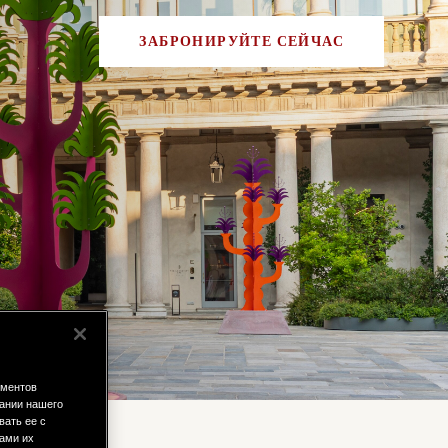
ЗАБРОНИРУЙТЕ СЕЙЧАС
ементов
ании нашего
вать ее с
вами их