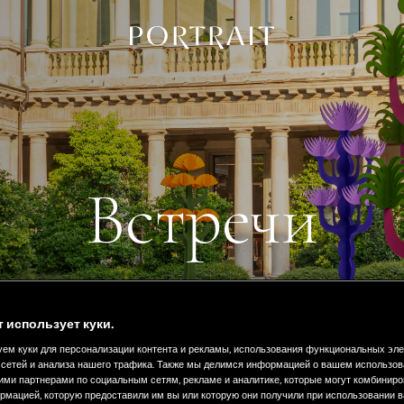
н
Встречи
т использует куки.
ем куки для персонализации контента и рекламы, использования функциональных эл
сетей и анализа нашего трафика. Также мы делимся информацией о вашем использов
ими партнерами по социальным сетям, рекламе и аналитике, которые могут комбиниро
рмацией, которую предоставили им вы или которую они получили при использовании 