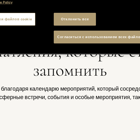
e Policy
ки файлов cookie
Отклонить все
, которыми стоит д
Согласиться с использованием всех файло
чатления, которые с
запомнить
ет благодаря календарю мероприятий, который сосред
сферные встречи, события и особые мероприятия, такие