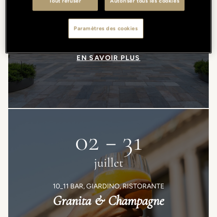
Tout refuser
Autoriser tous les cookies
PORTRAIT MILANO
Arcipelago Botanico
Paramètres des cookies
EN SAVOIR PLUS
02 − 31
juillet
10_11 BAR, GIARDINO, RISTORANTE
Granita & Champagne