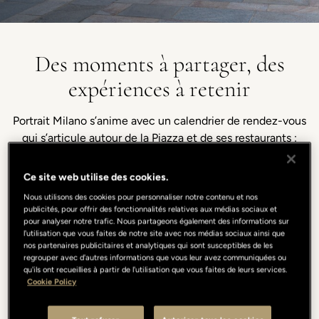
Des moments à partager, des
expériences à retenir
Portrait Milano s’anime avec un calendrier de rendez-vous
qui s’articule autour de la Piazza et de ses restaurants :
expériences conviviales, événements et rencontres
spéciales comme Amici del 10_11.
Ce site web utilise des cookies.
Nous utilisons des cookies pour personnaliser notre contenu et nos
publicités, pour offrir des fonctionnalités relatives aux médias sociaux et
pour analyser notre trafic. Nous partageons également des informations sur
l'utilisation que vous faites de notre site avec nos médias sociaux ainsi que
nos partenaires publicitaires et analytiques qui sont susceptibles de les
regrouper avec d'autres informations que vous leur avez communiquées ou
qu'ils ont recueillies à partir de l'utilisation que vous faites de leurs services.
Cookie Policy
Tous les jours