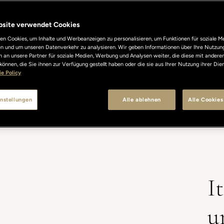
bsite verwendet Cookies
n Cookies, um Inhalte und Werbeanzeigen zu personalisieren, um Funktionen für soziale M
len und um unseren Datenverkehr zu analysieren. Wir geben Informationen über Ihre Nutzun
 an unsere Partner für soziale Medien, Werbung und Analysen weiter, die diese mit andere
können, die Sie ihnen zur Verfügung gestellt haben oder die sie aus Ihrer Nutzung ihrer Di
e Policy
CTEAU BISTROT & BAR
MENÜ
KONTAKT
HOTEL LUNGAR
nstellungen
Alle ablehnen
Alle Cookies
I
u