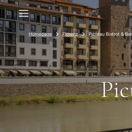
Homepage
Florenz
Picteau Bistrot & Bar
Pic