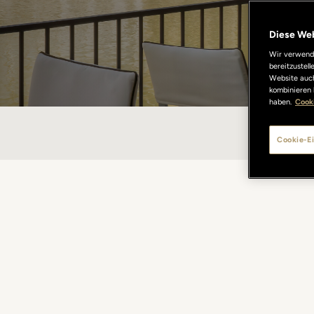
Diese We
Wir verwende
bereitzustel
Website auch
kombinieren 
haben.
Cooki
PI
Cookie-Ei