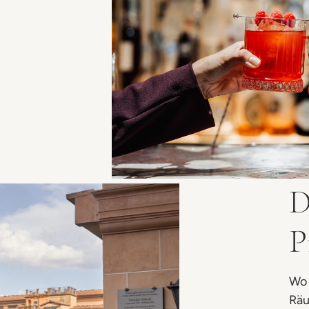
D
P
Wo 
Räu