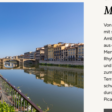
M
Von
mit
Ambi
aus
Men
Rhy
und 
zum 
Ter
sch
dur
Pic