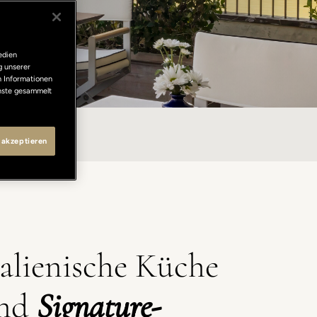
edien
g unserer
n Informationen
enste gesammelt
NO
 akzeptieren
talienische Küche
nd
Signature-