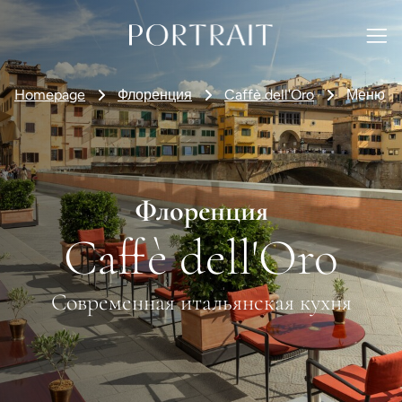
Homepage
Флоренция
Caffè dell'Oro
Меню
Флоренция
Caffè dell'Oro
Современная итальянская кухня