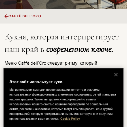
CAFFÈ DELL'ORO
Кухня, которая интерпретирует
наш край в
современном ключе.
Меню Caffè dell’Oro следует ритму, который
сопровождает весь день, начиная с завтрака и легкого
обеда и заканчивая аперитивом и ужином. Наряду с
Этот сайт использует куки.
блюдами, которые можно разделить с сотрапезниками,
и ассортиментом «тапас», центральную роль
Мы используем куки для персонализации контента и рекламы,
использования функциональных элементов социальных сетей и анализа
продолжает играть бар: ухоженное пространство,
нашего трафика. Также мы делимся информацией о вашем
предназначенное для коктейлей и горячих напитков,
использовании нашего сайта с нашими партнерами по социальным
сетям, рекламе и аналитике, которые могут комбинировать ее с другой
которыми можно насладиться в любой момент дня.
информацией, которую предоставили им вы или которую они получили
Контекст, подходящий не только для расслабленной
при использовании вами их услуг.
Cookie Policy
паузы, но и для задушевного ужина.