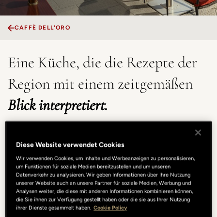
CAFFÈ DELL'ORO
Eine Küche, die die Rezepte der
Region mit einem zeitgemäßen
Blick interpretiert.
Die Speisekarte des Caffè dell’Oro folgt einem Rhythmus,
der durch den ganzen Tag führt, vom Frühstück über ein
Diese Website verwendet Cookies
leichtes Mittagessen bis hin zum Aperitif und zum
Wir verwenden Cookies, um Inhalte und Werbeanzeigen zu personalisieren,
Abendessen. Neben Gerichten, die man perfekt mit
um Funktionen für soziale Medien bereitzustellen und um unseren
anderen teilen kann und einer Auswahl an Tapas, bleibt
Datenverkehr zu analysieren. Wir geben Informationen über Ihre Nutzung
unserer Website auch an unsere Partner für soziale Medien, Werbung und
die Bar der zentrale Punkt: Ein gepflegter Rahmen für
Analysen weiter, die diese mit anderen Informationen kombinieren können,
Cocktails und Kaffeespezialitäten in jedem Moment des
die Sie ihnen zur Verfügung gestellt haben oder die sie aus Ihrer Nutzung
ihrer Dienste gesammelt haben.
Cookie Policy
Tages. Der perfekte Rahmen sowohl für eine entspannte