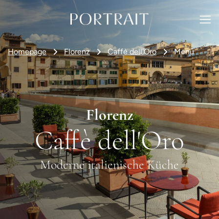
Homepage
Florenz
Caffè dell'Oro
Menü
Florenz
Caffè dell'Oro
Moderne italienische Küche