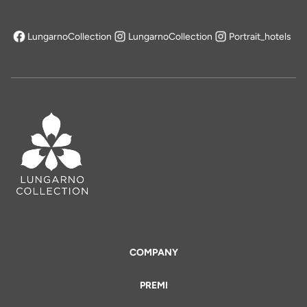
LungarnoCollection
LungarnoCollection
Portrait_hotels
si apre in una nuova scheda
COMPANY
PREMI