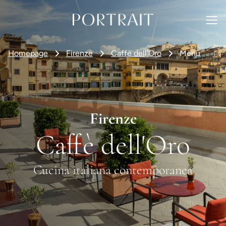
Homepage
Firenze
Caffè dell'Oro
Menu
Firenze
Caffè dell'Oro
Cucina italiana contemporanea