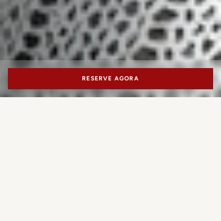
RESERVE AGORA
PORTRAIT MILANO
Objetos de design naturalmente
exclusivos
Que experiência você gostaria de
SO-LE STUDIO nasceu em Londres sob a orientação de
reservar?
Maria Sole Ferragamo, com a missão de transformar