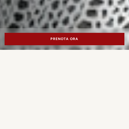
PRENOTA ORA
PORTRAIT MILANO
Oggetti di design naturalmente
esclusivi
Quale esperienza desideri
SO-LE STUDIO nasce a Londra sotto la guida di Maria Sole
prenotare?
Ferragamo, con la missione di trasformare materiali di
scarto, come pelle e ottone in gioielli, amuleti e accessori