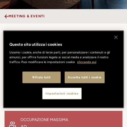
MEETING & EVENTI
Caffè dell'Oro
Questo sito utilizza i cookies
Usiamo i cookie, anche di terze parti, per personalizzare i contenuti e gli
Caffè dell'Oro offre una cornice elegante e contemporanea,
annunci, per offrire funzioni legate ai social media e analizzare il nostro
ispirata agli anni '50, con una vista privilegiata su Ponte Vecchio. I
traffico. Puoi modificare le impostazioni cookie
cliccando qui
suoi ambienti versatili includono una sala più raccolta e riservata,
perfetta per piccoli gruppi o meeting privati. La proposta
Rifiuta tutti
Accetta tutti i cookie
gastronomica valorizza i sapori autentici della tradizione italiana,
reinterpretati con tecnica e ingredienti stagionali. Che si tratti di un
business lunch informale o di una cena scenografica Caffè dell'Oro
Impostazioni cookies
unisce stile, gusto e un'atmosfera unica nel cuore della città.
OCCUPAZIONE MASSIMA