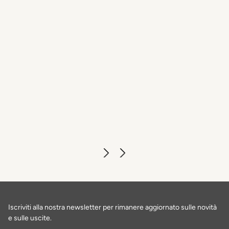
The Fusion Bar & Restaurant
SCOPRI DI PIÙ
Iscriviti alla nostra newsletter per rimanere aggiornato sulle novità
e sulle uscite.