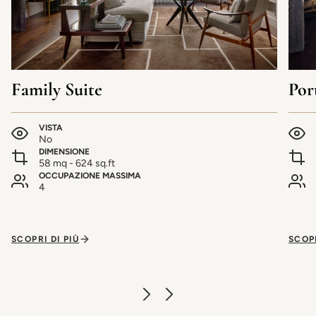
Family Suite
Por
VISTA
No
DIMENSIONE
58 mq - 624 sq.ft
OCCUPAZIONE MASSIMA
4
SCOPRI DI PIÙ
SCOPR