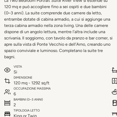
La Two Bedroom Portrait Suite River View si estende su
120 mq e può accogliere fino a sei ospiti e due bambini
(0–3 anni). La suite comprende due camere da letto,
entrambe dotate di cabina armadio, a cui si aggiunge una
terza cabina armadio nella zona living. Una delle camere
dispone di un angolo lettura, mentre l’altra include una
scrivania. Il soggiorno, con tavolo da pranzo e bar corner, si
apre sulla vista di Ponte Vecchio e dell’Arno, creando uno
spazio conviviale e luminoso. Completano la suite tre
bagni.
VISTA
Si
DIMENSIONE
120 mq - 1292 sq.ft
OCCUPAZIONE MASSIMA
6
BAMBINI (0–3 ANNI)
2
TIPOLOGIA LETTO
King or Twin