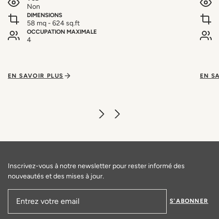
Non
DIMENSIONS
58 mq - 624 sq.ft
OCCUPATION MAXIMALE
4
EN SAVOIR PLUS
EN S
Inscrivez-vous à notre newsletter pour rester informé des
nouveautés et des mises à jour.
S'ABONNER
Adresse email