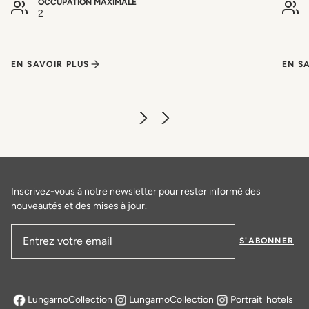
OCCUPATION MAXIMALE
2
EN SAVOIR PLUS
EN S
Inscrivez-vous à notre newsletter pour rester informé des
nouveautés et des mises à jour.
S'ABONNER
Adresse email
LungarnoCollection
LungarnoCollection
Portrait_hotels
s'ouvre dans un nouvel onglet