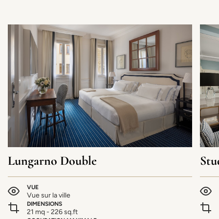
Lungarno Double
Stu
VUE
Vue sur la ville
DIMENSIONS
21 mq - 226 sq.ft