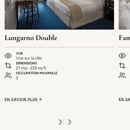
Lungarno Double
Fam
VUE
Vue sur la ville
DIMENSIONS
21 mq - 226 sq.ft
OCCUPATION MAXIMALE
2
EN SAVOIR PLUS
EN S