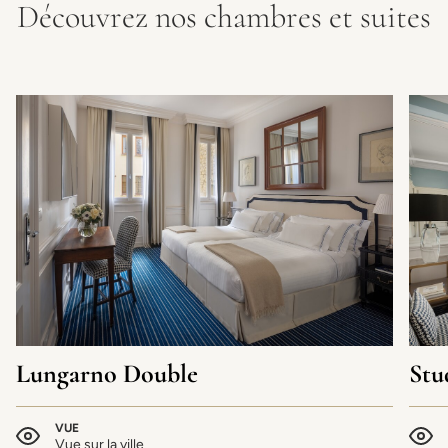
Découvrez nos chambres et suites
Lungarno Double
Stu
VUE
Vue sur la ville