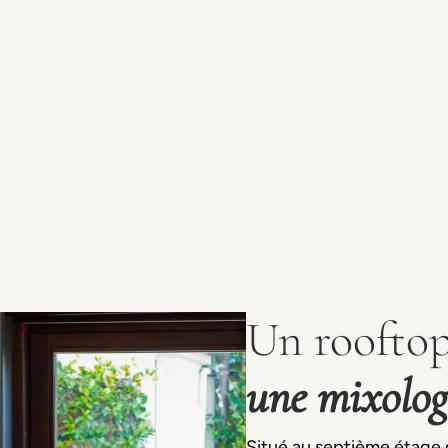
Un rooftop
une mixolog
Situé au septième étage d