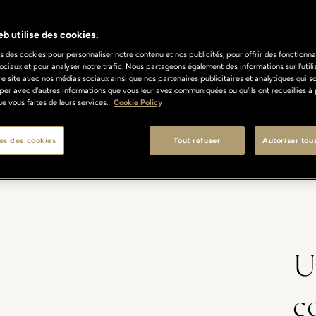
b utilise des cookies.
s des cookies pour personnaliser notre contenu et nos publicités, pour offrir des fonctionnal
ociaux et pour analyser notre trafic. Nous partageons également des informations sur l'util
re site avec nos médias sociaux ainsi que nos partenaires publicitaires et analytiques qui s
per avec d'autres informations que vous leur avez communiquées ou qu'ils ont recueillies à 
 que vous faites de leurs services.
Cookie Policy
& SUITES
EXPOSITIONS D'ART
RESTAURANTS ET BARS
es des cookies
Tout refuser
Autoriser tou
U
c