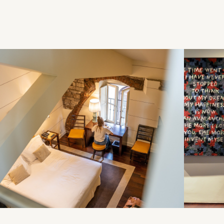
perpé
Des espaces c
dans un dialo