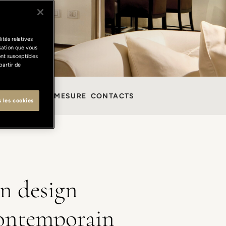
ités relatives
isation que vous
ont susceptibles
partir de
SÉJOURS SUR MESURE
CONTACTS
s les cookies
n design
ontemporain