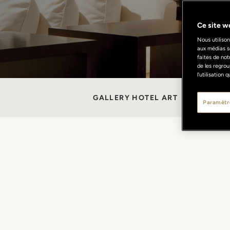
Ce site we
Nous utilison
aux médias s
faites de not
de les regrou
l'utilisation
GALLERY HOTEL ART
CHAMBRES 
Paramètr