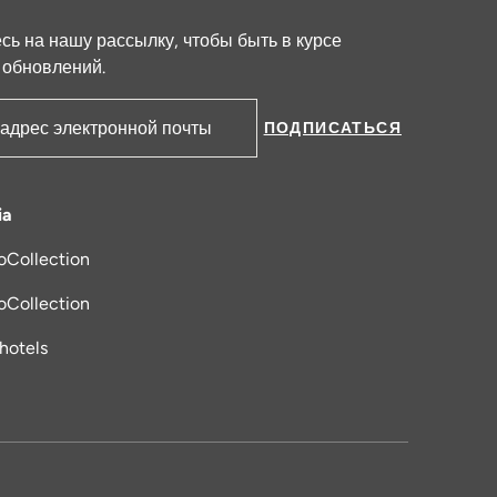
ь на нашу рассылку, чтобы быть в курсе
 обновлений.
ПОДПИСАТЬСЯ
ктронной почты
ia
oCollection
я в новой вкладке
oCollection
_hotels