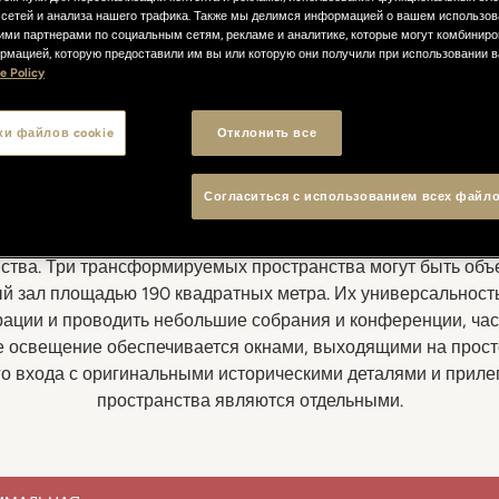
сетей и анализа нашего трафика. Также мы делимся информацией о вашем использов
ими партнерами по социальным сетям, рекламе и аналитике, которые могут комбиниро
рмацией, которую предоставили им вы или которую они получили при использовании 
e Policy
для проведения мероп
ки файлов cookie
Отклонить все
оприятий наша философия сердечного гостеприимства тран
Согласиться с использованием всех файло
канными деталями: деревянный пол, деревянные панели, к
ридают обстановке особый уют. К этому следует добавит
ства. Три трансформируемых пространства могут быть объ
й зал площадью 190 квадратных метра. Их универсальность
ации и проводить небольшие собрания и конференции, ча
е освещение обеспечивается окнами, выходящими на прос
го входа с оригинальными историческими деталями и прил
пространства являются отдельными.