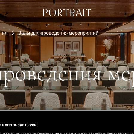
тия
Залы для проведения мероприятий
проведения м
т использует куки.
ем куки для персонализации контента и рекламы, использования функциональных эл