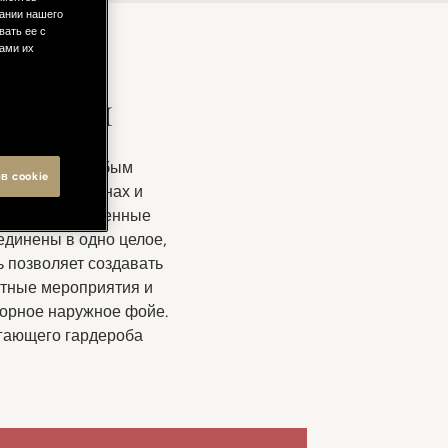
ании нашего
вать ее с
вами их
риятий
слируется особым
в cookie
артины на стенах и
ь самые современные
единены в одно целое,
 позволяет создавать
стные мероприятия и
торное наружное фойе.
егающего гардероба