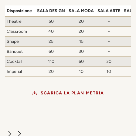
Disposizione
SALA DESIGN
SALA MODA
SALA ARTE
SALA
Theatre
50
20
-
Classroom
40
20
-
Shape
25
15
-
Banquet
60
30
-
Cocktail
110
60
30
Imperial
20
10
10
SCARICA LA PLANIMETRIA