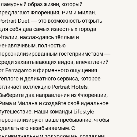
гламурный образ жизни, который
предлагают Флоренция, Рим и Милан.
Portrait Duet — это возможность открыть
для себя два самых известных города
Италии, наслаждаясь тёплым и
ненавязчивым, полностью
персонализированным гостеприимством —
среди захватывающих видов, впечатлений
от Ferragamo и фирменного ощущения
тёплого и деликатного сервиса, которое
отличает коллекцию Portrait Hotels.
Выберите два направления из Флоренции,
Рима и Милана и создайте своё идеальное
путешествие. Наши команды Lifestyle
персонализируют ваше пребывание, чтобы
сделать его незабываемым. С
индивидуальным подходом мы создадим