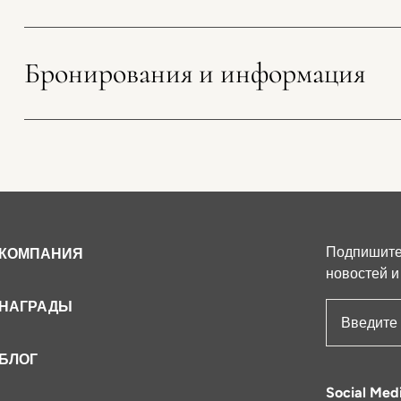
Условия
Политика отмены
Бронирования и информация
Срок
действия
Предложение
зависит
от
Гарантия
наличия
мест,
Подпишитес
КОМПАНИЯ
применяются
новостей и
даты-
НАГРАДЫ
исключения
Адрес эле
(black-out
БЛОГ
dates).
Минимальное
Social Med