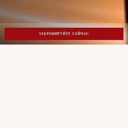
ЗАБРОНИРУЙТЕ СЕЙЧАС
PORTRAIT MILANO
Ритм
Миланских Ночей
Начните ваше оздоровительное
Rumore объединяет дух классического American Bar и
путешествие
очарование итальянского гостеприимства в
атмосфере, наполненной музыкой, общением и
искусно приготовленными коктейлями. От аперитива
до позднего вечера здесь соседствуют классические
ЗАБРОНИРОВАТЬ НОМЕР