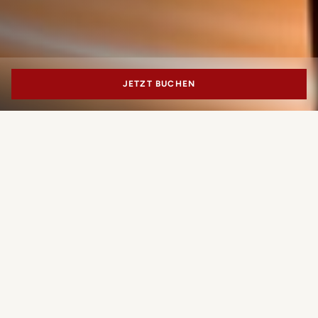
JETZT BUCHEN
PORTRAIT MILANO
Der Rhythmus
der Mailänder Nächte
Welche Erfahrung möchten Sie
Rumore verbindet den Geist einer American Bar mit dem
buchen?
Charme italienischer Gastfreundschaft in einem
Ambiente, das von Musik, Gesprächen und meisterhaft
gemixten Cocktails geprägt ist. Vom Aperitivo bis in die
späten Abendstunden stehen klassische Drinks neben
ZIMMER BUCHEN