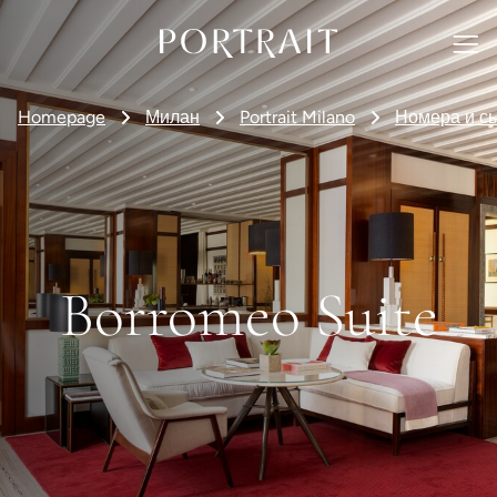
Homepage
Милан
Portrait Milano
Номера и с
Borromeo Suite