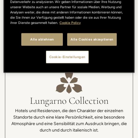
Datenverkehr zu analysieren. Wir geben Informationen über Ihre Nutzung
authentisch miteinander verknüpft sind. Die in Florenz
unserer Website auch an unsere Partner für soziale Medien, Werbung und
verwurzelte Kollektion vereint heute Gastgewerbe-
Analysen weiter, die diese mit anderen Informationen kombinieren können,
die Sie ihnen zur Verfügung gestellt haben oder die sie aus Ihrer Nutzung
Projekte in unterschiedlichen Städten, die sich alle durch
ihrer Dienste gesammelt haben.
Cookie Policy
die gleiche Mission auszeichnen: Gäste in einem
Ambiente willkommen zu heißen, das durch Kultur, Stil
Alle ablehnen
Alle Cookies akzeptieren
und Persönlichkeit gekennzeichnet ist.
Cookie-Einstellungen
Lungarno Collection
Hotels und Residenzen, die den Charakter der einzelnen
Standorte durch eine klare Persönlichkeit, eine besondere
Atmosphäre und eine Sensibilität zum Ausdruck bringen, die
durch und durch italienisch ist.