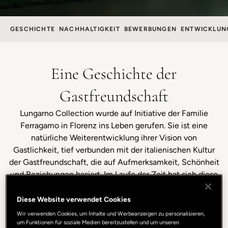
GESCHICHTE
NACHHALTIGKEIT
BEWERBUNGEN
ENTWICKLUN
Eine Geschichte der
Gastfreundschaft
Lungarno Collection wurde auf Initiative der Familie
Ferragamo in Florenz ins Leben gerufen. Sie ist eine
natürliche Weiterentwicklung ihrer Vision von
Gastlichkeit, tief verbunden mit der italienischen Kultur
der Gastfreundschaft, die auf Aufmerksamkeit, Schönheit
und Beziehungen basiert. Im Laufe der Zeit hat sich diese
Vision in eine solide und strukturierte Hotelgruppe
verwandelt, der in der Lage ist, Projekte zu entwickeln, die
Diese Website verwendet Cookies
sich durch einen hohen Wiedererkennungswert
Wir verwenden Cookies, um Inhalte und Werbeanzeigen zu personalisieren,
auszeichnen und in denen Ästhetik und Sorgfalt
um Funktionen für soziale Medien bereitzustellen und um unseren