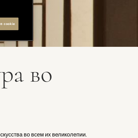
в cookie
ра во
скусства во всем их великолепии.