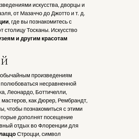
изведениями искусства, дворцы и
я, от Мазаччо до Джотто и т. д.
ции
, где вы познакомитесь с
т столицу Тосканы. Искусство
узеям и другим красотам
ей
необычайным произведениям
бы полюбоваться несравненной
а, Леонардо, Боттичелли,
мастеров, как Дюрер, Рембрандт,
ы, чтобы познакомиться с этими
которые дополнят посещение
ивный отдых во Флоренции для
алаццо
Строцци, символ