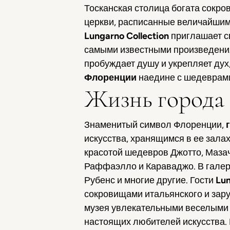
Тосканская столица богата сокро
церкви, расписанные величайшими
Lungarno Collection
приглашает с
самыми известными произведения
пробуждает душу и укрепляет дух
Флоренции
наедине с шедеврами
Жизнь города 
Знаменитый символ Флоренции,
искусства, хранящимся в ее зала
красотой шедевров Джотто, Мазач
Раффаэлло и Караваджо. В галере
Рубенс и многие другие. Гости
Lun
сокровищами итальянского и зар
музея увлекательными веселыми 
настоящих любителей искусства.