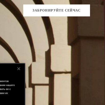
ЗАБРОНИРУЙТЕ СЕЙЧАС
ементов
ании нашего
вать ее с
вами их