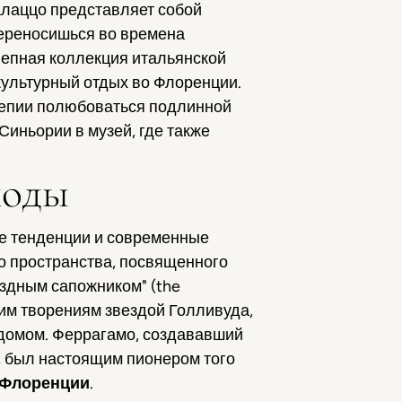
палаццо представляет собой
переносишься во времена
олепная коллекция итальянской
 культурный отдых во Флоренции.
олепии полюбоваться подлинной
Синьории в музей, где также
моды
вые тенденции и современные
го пространства, посвященного
ездным сапожником" (the
оим творениям звездой Голливуда,
 домом. Феррагамо, создававший
, был настоящим пионером того
 Флоренции
.