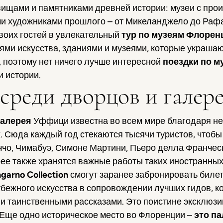
вищами и памятниками древней истории: музеи с про
 художниками прошлого – от Микеланджело до Рафаэл
воих гостей в увлекательный
тур по музеям Флорен
ми искусства, зданиями и музеями, которые украшаю
, поэтому нет ничего лучше интересной
поездки по м
 истории.
среди дворцов и галер
галерея
Уффици известна во всем мире благодаря 
х. Сюда каждый год стекаются тысячи туристов, что
чо, Чимабуэ, Симоне Мартини, Пьеро делла Франческ
е также хранятся важные работы таких иностранных 
garno Collection
смогут заранее забронировать билет
убежного искусства в сопровождении лучших гидов, 
и таинственными рассказами. Это поистине эксклюз
 Еще одно историческое место во Флоренции –
это п