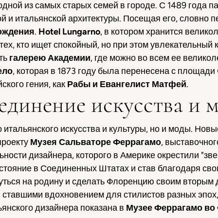
одной из самых старых семей в городе. С 1489 года 
й и итальянской архитектуры. Посещая его, словно 
ождения
.
Hotel Lungarno
, в котором хранится велик
тех, кто ищет спокойный, но при этом увлекательный
ть
галерею Академии
, где можно во всем ее велик
ело
, которая в 1873 году была перенесена с площади 
ского гения, как
Рабы и Евангелист Матфей
.
единение искусства и 
о итальянского искусства и культуры, но и моды. Но
проекту
Музея Сальваторе Феррагамо
, выставочно
ности дизайнера, которого в Америке окрестили "зв
 состояние в Соединенных Штатах и став благодаря св
уться на родину и сделать Флоренцию своим вторым
 ставшими вдохновением для стилистов разных эпох
ьянского дизайнера показана в
Музее Феррагамо во