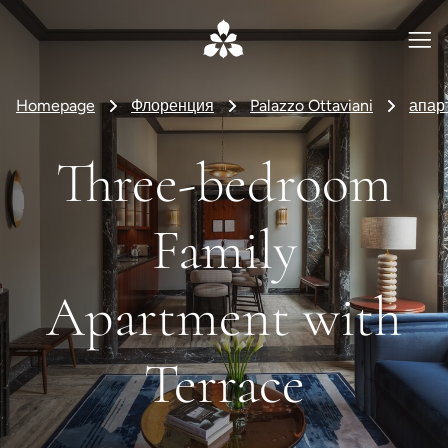
Homepage
Флоренция
Palazzo Ottaviani
апар
Three-bedroom
Family
Apartment with
Terrace