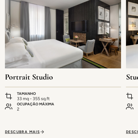
Portrait Studio
Stu
TAMANHO
33 mq - 355 sq.ft
OCUPAÇÃO MÁXIMA
2
DESCUBRA MAIS
DESC