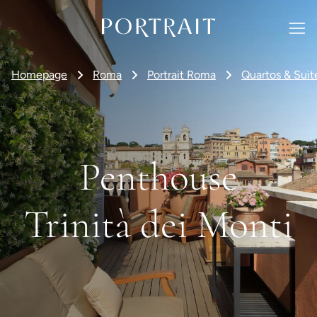
Homepage
Roma
Portrait Roma
Quartos & Suit
Penthouse
Trinità dei Monti