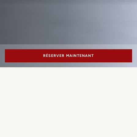
RÉSERVER MAINTENANT
PORTRAIT ROMA
CHAMBRES & SUITES
SÉJOURS SUR MESURE
Une hospitalité sur mesure dans
un cadre féérique
Donnant sur la Via Condotti, à quelques pas de la Piazza di
Spagna et de l’église Trinità dei Monti, le Portrait Roma est