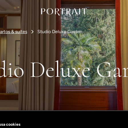
artos & suítes
Studio Deluxe Garden
dio Deluxe Ga
 usa cookies