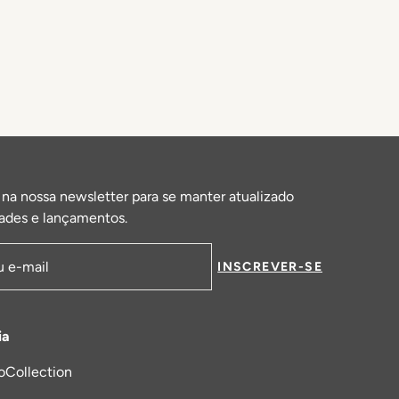
 na nossa newsletter para se manter atualizado
ades e lançamentos.
INSCREVER-SE
de email
ia
oCollection
a nova aba