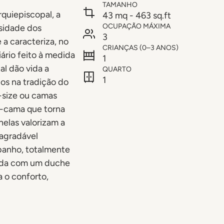
TAMANHO
rquiepiscopal, a
43 mq - 463 sq.ft
OCUPAÇÃO MÁXIMA
sidade dos
3
 a caracteriza, no
CRIANÇAS (0–3 ANOS)
iário feito à medida
1
l dão vida a
QUARTO
1
os na tradição do
-size ou camas
á-cama que torna
nelas valorizam a
 agradável
banho, totalmente
pada com um duche
 o conforto,