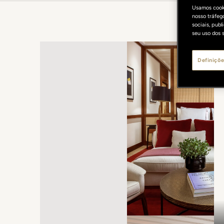
Usamos cooki
nosso tráfeg
sociais, pub
seu uso dos s
Definiçõe