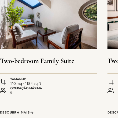
Two-bedroom Family Suite
Two
TAMANHO
110 mq - 1184 sq.ft
OCUPAÇÃO MÁXIMA
6
DESCUBRA MAIS
DESC