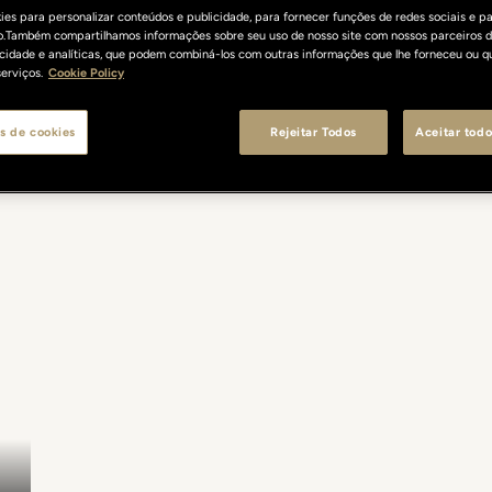
es para personalizar conteúdos e publicidade, para fornecer funções de redes sociais e pa
o.Também compartilhamos informações sobre seu uso de nosso site com nossos parceiros d
licidade e analíticas, que podem combiná-los com outras informações que lhe forneceu ou q
erviços.
Cookie Policy
s de cookies
Rejeitar Todos
Aceitar todo