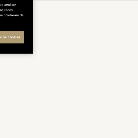
ra analisar
as redes
ue coletaram de
s os cookies