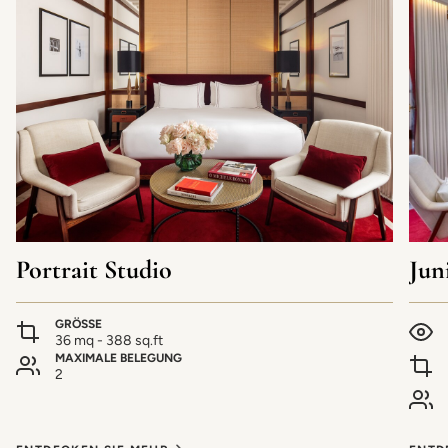
Portrait Studio
Jun
GRÖSSE
36 mq - 388 sq.ft
MAXIMALE BELEGUNG
2