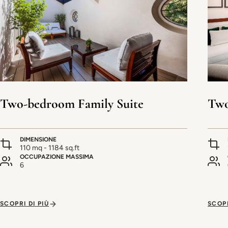
Two-bedroom Family Suite
Two
DIMENSIONE
110 mq - 1184 sq.ft
OCCUPAZIONE MASSIMA
6
SCOPRI DI PIÙ
SCOPR