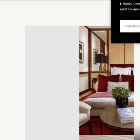
Usiamo i cook
media e anali
Impostazi