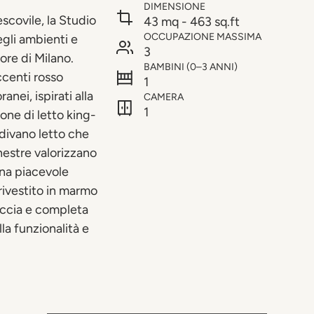
DIMENSIONE
scovile, la Studio
43 mq - 463 sq.ft
OCCUPAZIONE MASSIMA
egli ambienti e
3
ore di Milano.
BAMBINI (0–3 ANNI)
accenti rosso
1
nei, ispirati alla
CAMERA
1
one di letto king-
n divano letto che
inestre valorizzano
una piacevole
 rivestito in marmo
doccia e completa
la funzionalità e