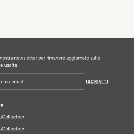
la nostra newsletter per rimanere aggiornato sulle
le uscite.
ISCRIVITI
-mail
ia
oCollection
una nuova scheda
oCollection