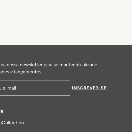
 na nossa newsletter para se manter atualizado
ades e lançamentos.
INSCREVER-SE
de email
ia
oCollection
a nova aba