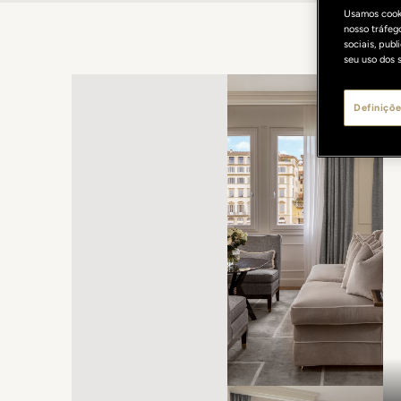
Usamos cooki
nosso tráfeg
sociais, pub
seu uso dos s
Definiçõe