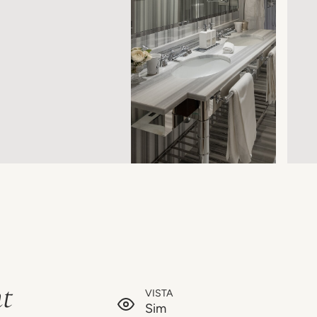
t
VISTA
Sim