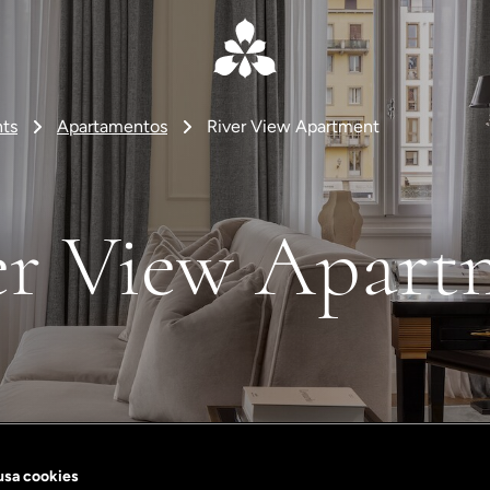
ts
Apartamentos
River View Apartment
er View Apart
 usa cookies