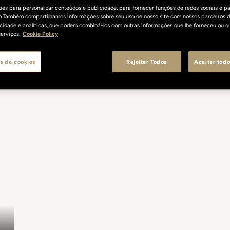
es para personalizar conteúdos e publicidade, para fornecer funções de redes sociais e pa
o.Também compartilhamos informações sobre seu uso de nosso site com nossos parceiros d
licidade e analíticas, que podem combiná-los com outras informações que lhe forneceu ou q
erviços.
Cookie Policy
s de cookies
Rejeitar Todos
Aceitar todo