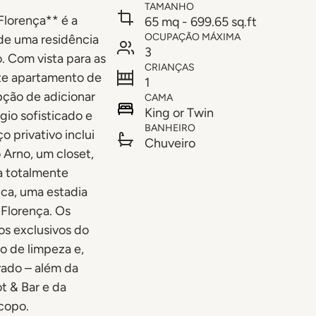
TAMANHO
Florença** é a
65 mq - 699.65 sq.ft
OCUPAÇÃO MÁXIMA
 de uma residência
3
. Com vista para as
CRIANÇAS
ste apartamento de
1
ção de adicionar
CAMA
King or Twin
io sofisticado e
BANHEIRO
 privativo inclui
Chuveiro
 Arno, um closet,
a totalmente
ca, uma estadia
 Florença. Os
s exclusivos do
o de limpeza e,
ivado – além da
t & Bar e da
copo.