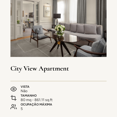
City View Apartment
VISTA
Não
TAMANHO
80 mq - 861.11 sq.ft
OCUPAÇÃO MÁXIMA
5