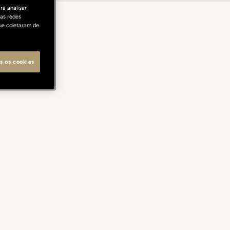
ra analisar
as redes
ue coletaram de
s os cookies