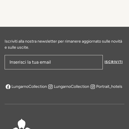
Iscriviti alla nostra newsletter per rimanere aggiornato sulle novità
e sulle uscite.
ISCRIVITI
Indirizzo e-mail
LungarnoCollection
LungarnoCollection
Portrait_hotels
si apre in una nuova scheda