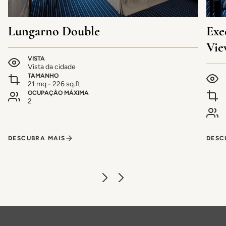
Lungarno Double
Exe
Vie
VISTA
Vista da cidade
TAMANHO
21 mq - 226 sq.ft
OCUPAÇÃO MÁXIMA
2
DESCUBRA MAIS
DESC