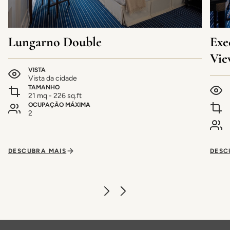
Lungarno Double
Exe
Vie
VISTA
Vista da cidade
TAMANHO
21 mq - 226 sq.ft
OCUPAÇÃO MÁXIMA
2
DESCUBRA MAIS
DESC