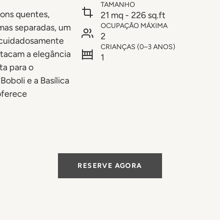
TAMANHO
tons quentes,
21 mq - 226 sq.ft
OCUPAÇÃO MÁXIMA
mas separadas, um
2
s cuidadosamente
CRIANÇAS (0–3 ANOS)
stacam a elegância
1
ta para o
Boboli e a Basílica
oferece
RESERVE AGORA