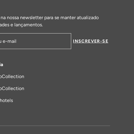
 na nossa newsletter para se manter atualizado
ades e lançamentos.
INSCREVER-SE
de email
ia
oCollection
a nova aba
oCollection
_hotels