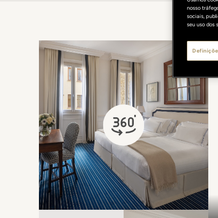
nosso tráfeg
sociais, pub
seu uso dos s
Definiçõe