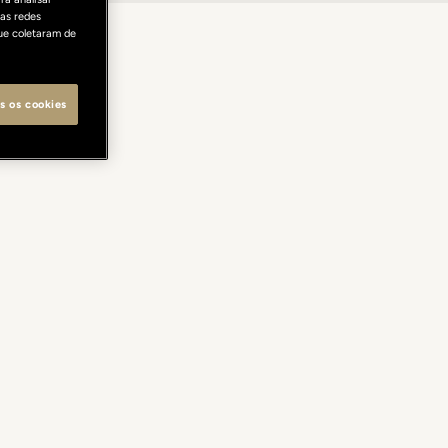
as redes
ue coletaram de
s os cookies