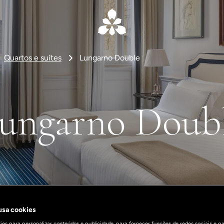
Quartos e suítes
Lungarno Double
ungarno Doub
 usa cookies
es para personalizar conteúdos e publicidade, para fornecer funções de redes sociais e pa