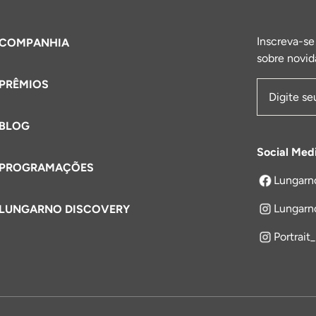
Inscreva-se
COMPANHIA
sobre novid
PRÊMIOS
Endereço 
BLOG
Social Med
PROGRAMAÇÕES
Lungarn
abre em um
Lungarn
LUNGARNO DISCOVERY
Portrait