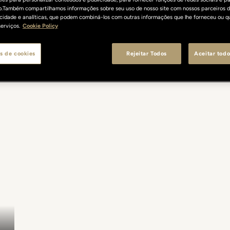
o.Também compartilhamos informações sobre seu uso de nosso site com nossos parceiros d
licidade e analíticas, que podem combiná-los com outras informações que lhe forneceu ou q
erviços.
Cookie Policy
s de cookies
Rejeitar Todos
Aceitar todo