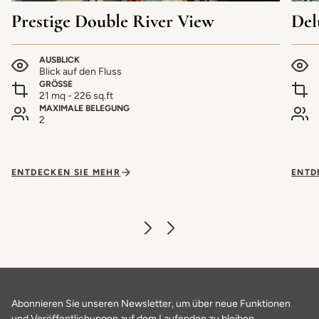
Prestige Double River View
Del
AUSBLICK
Blick auf den Fluss
GRÖSSE
21 mq - 226 sq.ft
MAXIMALE BELEGUNG
2
ENTDECKEN SIE MEHR
ENTD
Abonnieren Sie unseren Newsletter, um über neue Funktionen
und Veröffentlichungen auf dem Laufenden zu bleiben.