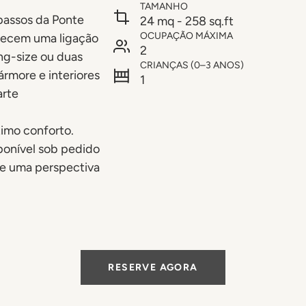
TAMANHO
 passos da Ponte
24 mq - 258 sq.ft
OCUPAÇÃO MÁXIMA
recem uma ligação
2
ng-size ou duas
CRIANÇAS (0–3 ANOS)
rmore e interiores
1
arte
imo conforto.
ponível sob pedido
 de uma perspectiva
RESERVE AGORA