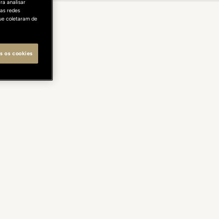
ra analisar
as redes
ue coletaram de
s os cookies