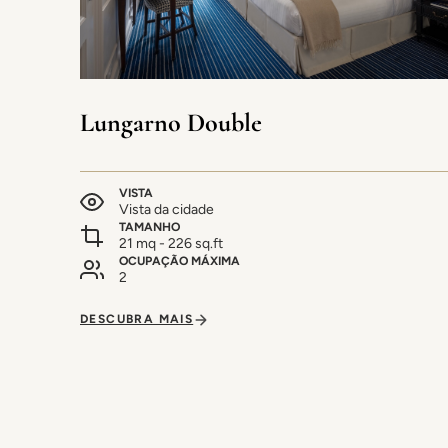
Lungarno Double
VISTA
Vista da cidade
TAMANHO
21 mq - 226 sq.ft
OCUPAÇÃO MÁXIMA
2
DESCUBRA MAIS