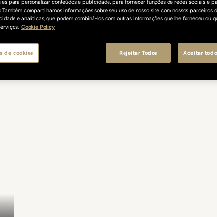
es para personalizar conteúdos e publicidade, para fornecer funções de redes sociais e pa
o.Também compartilhamos informações sobre seu uso de nosso site com nossos parceiros d
licidade e analíticas, que podem combiná-los com outras informações que lhe forneceu ou q
erviços.
Cookie Policy
s de cookies
Rejeitar Todos
Aceitar todo