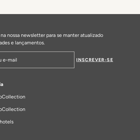
 na nossa newsletter para se manter atualizado
ades e lançamentos.
INSCREVER-SE
de email
ia
oCollection
a nova aba
oCollection
_hotels