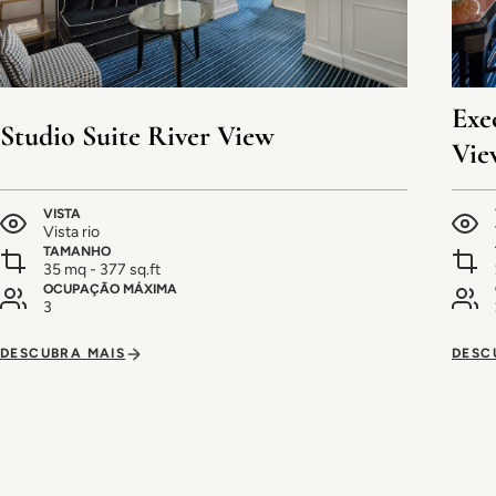
Exe
Studio Suite River View
Vie
VISTA
Vista rio
TAMANHO
35 mq - 377 sq.ft
OCUPAÇÃO MÁXIMA
3
DESCUBRA MAIS
DESC