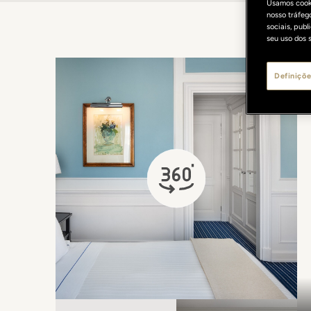
Usamos cooki
nosso tráfeg
sociais, pub
seu uso dos s
Definiçõe