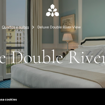
Quartos e suítes
Deluxe Double River View
e Double Rive
 usa cookies