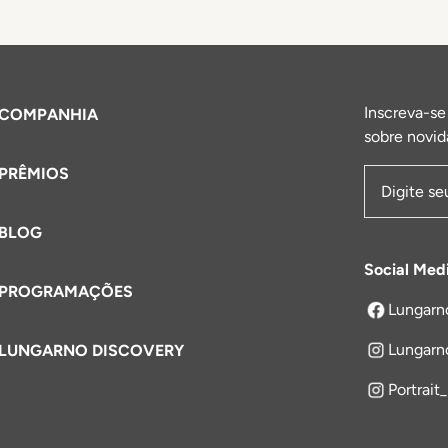
Inscreva-se
COMPANHIA
sobre novid
PRÊMIOS
Endereço 
BLOG
Social Med
PROGRAMAÇÕES
Lungarn
abre em um
Lungarn
LUNGARNO DISCOVERY
Portrait