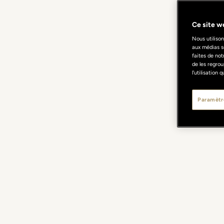
Ce site we
Nous utilison
aux médias s
faites de not
de les regrou
l'utilisation
Paramètr