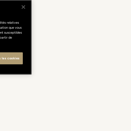
ités relatives
isation que vous
ont susceptibles
partir de
s les cookies