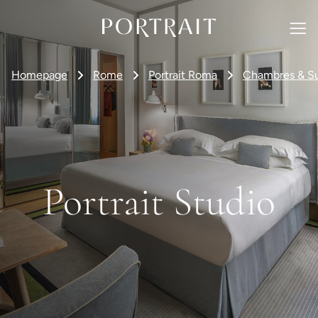
Homepage
Rome
Portrait Roma
Chambres & Su
Portrait Studio