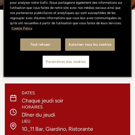
pour analyser notre trafic. Nous partageons également des informations sur
l'utilisation que vous faites de notre site avec nos médias sociaux ainsi que
nos partenaires publicitaires et analytiques qui sont susceptibles de les
regrouper avec d'autres informations que vous leur avez communiquées ou
qu'ils ont recueillies à partir de l'utilisation que vous faites de leurs services.
Milanese
Cookie Policy
La cuisine du 10_11 est faite de plats aux saveurs capables de
Tout refuser
Autoriser tous les cookies
réveiller des souvenirs, servis dans une atmosphère qui enveloppe
de véritables rituels de convivialité à l’italienne. La Cotoletta, dorée
et croustillante, parle de simplicité et de tradition, évoquant un lien
Paramètres des cookies
profond avec la ville.
DATES
Chaque jeudi soir
HORAIRES
Dîner du jeudi
LIEU
10_11 Bar, Giardino, Ristorante