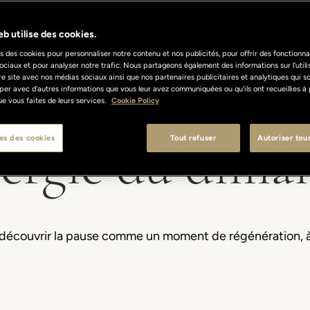
b utilise des cookies.
s des cookies pour personnaliser notre contenu et nos publicités, pour offrir des fonctionnal
ociaux et pour analyser notre trafic. Nous partageons également des informations sur l'util
re site avec nos médias sociaux ainsi que nos partenaires publicitaires et analytiques qui s
per avec d'autres informations que vous leur avez communiquées ou qu'ils ont recueillies à 
 que vous faites de leurs services.
Cookie Policy
nergie du dima
es des cookies
Tout refuser
Autoriser tou
edécouvrir la pause comme un moment de régénération, à 