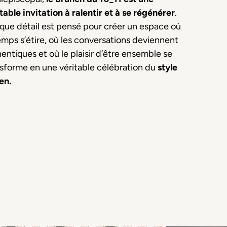
table invitation à ralentir et à se régénérer
.
que détail est pensé pour créer un espace où
emps s’étire, où les conversations deviennent
entiques et où le plaisir d’être ensemble se
sforme en une véritable célébration du
style
ien.
ous trouverez sur la table
n de brunch comprend : un cocktail de bienvenue, le
plats chauds au choix à la carte, une boisson chaude, de
vice.