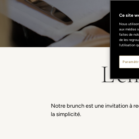
Ce site we
Nous utilison
aux médias s
faites de not
de les regrou
l'utilisation
L’é
Paramètr
Notre brunch est une invitation à r
la simplicité.