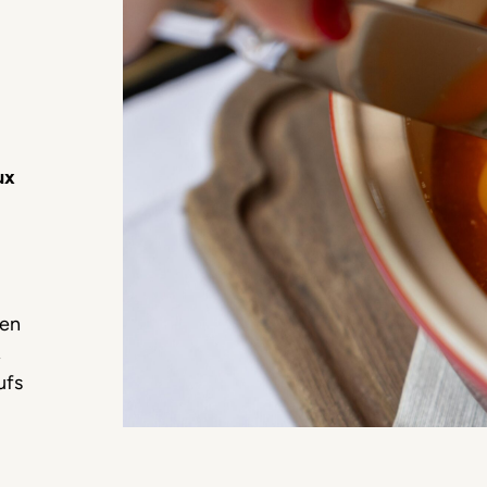
ux
 en
,
ufs