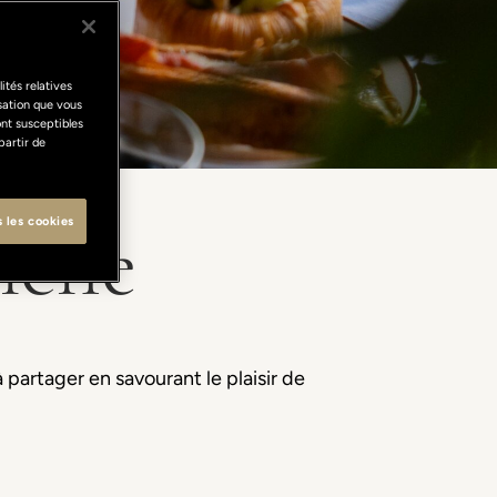
ités relatives
isation que vous
ont susceptibles
partir de
nche
s les cookies
partager en savourant le plaisir de