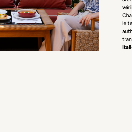
véri
Cha
le t
auth
tran
ital
Ce que v
La propositio
buffet, deux 
l’eau et le ser