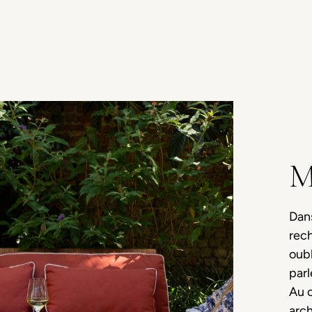
M
Dans
rec
oubl
parl
Au c
arc