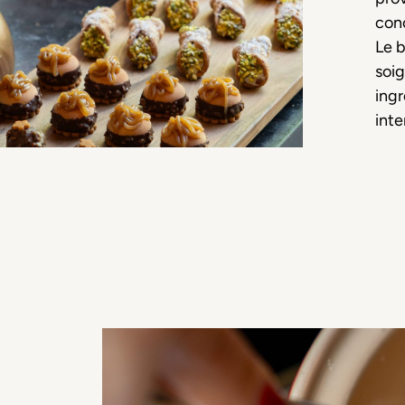
conç
Le b
soig
ingr
inte