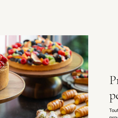
P
p
Tout
pro