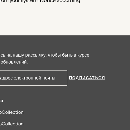
 from your system. Notice according
ь на нашу рассылку, чтобы быть в курсе
 обновлений.
ПОДПИСАТЬСЯ
ктронной почты
ia
oCollection
я в новой вкладке
oCollection