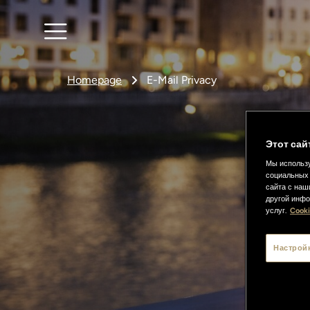
Homepage
E-Mail Privacy
Этот сай
Мы использу
социальных 
сайта с наш
другой инфо
услуг.
Cooki
Настрой