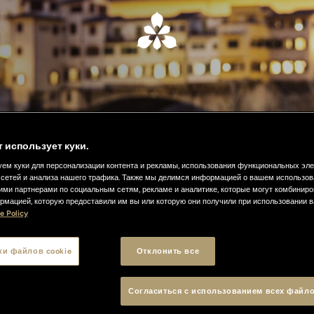
т использует куки.
ем куки для персонализации контента и рекламы, использования функциональных эл
сетей и анализа нашего трафика. Также мы делимся информацией о вашем использов
ими партнерами по социальным сетям, рекламе и аналитике, которые могут комбиниро
рмацией, которую предоставили им вы или которую они получили при использовании 
e Policy
ки файлов cookie
Отклонить все
Согласиться с использованием всех файло