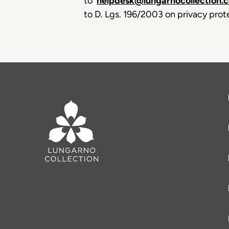
to
'
helpdesk@lungarnocollection.
to D. Lgs. 196/2003 on privacy prot