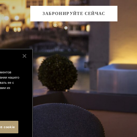
ЗАБРОНИРУЙТЕ СЕЙЧАС
ементов
ании нашего
вать ее с
вами их
в cookie