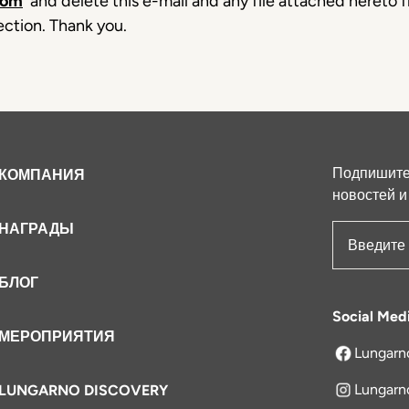
com
'
and delete this e-mail and any file attached hereto
ection. Thank you.
Подпишитес
КОМПАНИЯ
новостей и
НАГРАДЫ
Адрес эле
БЛОГ
Social Med
МЕРОПРИЯТИЯ
Lungarn
открываетс
Lungarn
LUNGARNO DISCOVERY