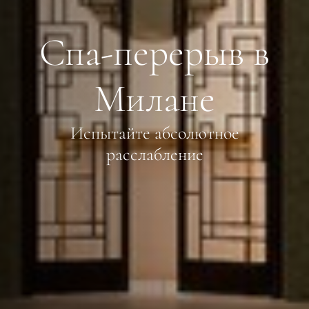
Спа-перерыв в
Милане
Испытайте абсолютное
расслабление