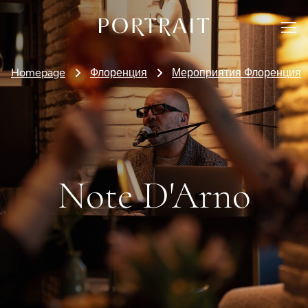
Homepage
Флоренция
Мероприятия Флоренция
Note D'Arno