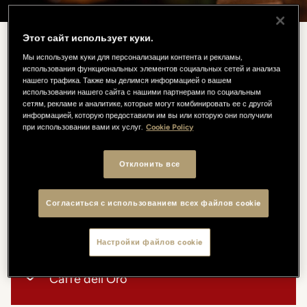
Этот сайт использует куки.
Note D'Arno
Мы используем куки для персонализации контента и рекламы,
использования функциональных элементов социальных сетей и анализа
нашего трафика. Также мы делимся информацией о вашем
использовании нашего сайта с нашими партнерами по социальным
Каждый вторник и пятницу с 19:00 до 23:00 оживает Note
сетям, рекламе и аналитике, которые могут комбинировать ее с другой
d’Arno: живая фортепианная музыка сопровождает вечер
информацией, которую предоставили им вы или которую они получили
итальянских вкусов, сезонных блюд и фирменных коктейлей.
при использовании вами их услуг.
Cookie Policy
На фоне Понте Веккьо музыка продолжается во время ужина.
Отклонить все
ДАТА
Согласиться с использованием всех файлов cookie
Каждый вторник и пятницу вечером
ВРЕМЯ
Настройки файлов cookie
С 19:00 до 23:00
МЕСТО
Caffè dell'Oro