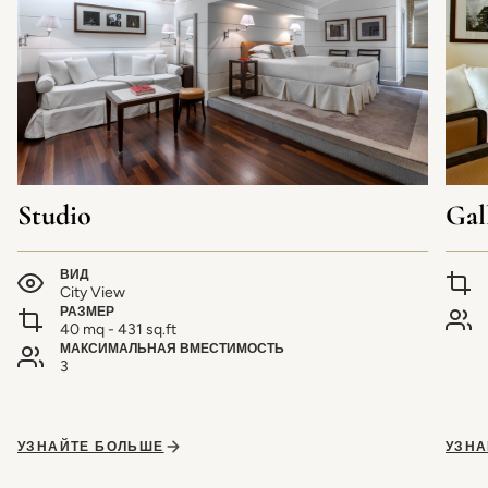
Studio
Gal
ВИД
City View
РАЗМЕР
40 mq - 431 sq.ft
МАКСИМАЛЬНАЯ ВМЕСТИМОСТЬ
3
УЗНАЙТЕ БОЛЬШЕ
УЗНА