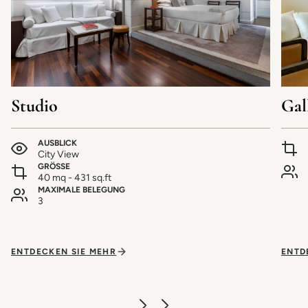
Studio
Gal
AUSBLICK
City View
GRÖSSE
40 mq - 431 sq.ft
MAXIMALE BELEGUNG
3
ENTDECKEN SIE MEHR
ENTD