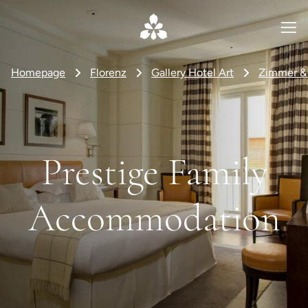
Homepage
Florenz
Gallery Hotel Art
Zimmer &
Prestige Family
Accommodation