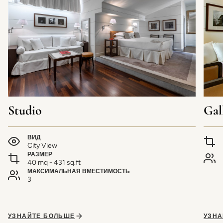
Studio
Gal
ВИД
City View
РАЗМЕР
40 mq - 431 sq.ft
МАКСИМАЛЬНАЯ ВМЕСТИМОСТЬ
3
УЗНАЙТЕ БОЛЬШЕ
УЗНА